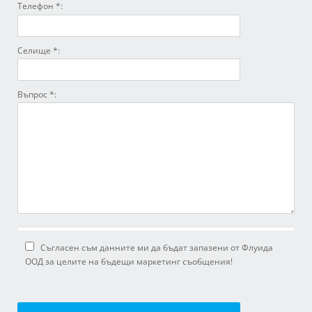
Телефон *:
Селище *:
Въпрос *:
Съгласен съм данните ми да бъдат запазени от Флуида
ООД за целите на бъдещи маркетинг съобщения!