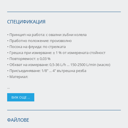
СПЕЦИФИКАЦИЯ
• Принцип на работа: с овални зъбни колела
• Пработно положение: произволно
• Посока на флуида: по стрелката
• Грешка при измерване: ± 1 % от измерената стойност
• Повторяемост: ± 0,03 %
• Обхват на измерване: 0,5-36 L/h ... 150-2500 L/min (масло)
• Присъединяване: 1/8" ... 4" вътрешна резба
• Материал:
...
ВИЖ ОЩЕ ...
ФАЙЛОВЕ