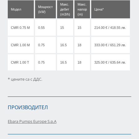
Макс.
Макс.
Мощност
Модел
дебит
напор
Цена*
(kW)
(m3/h)
(m)
CMR 0.75 M
0.55
15
15
214.00 € / 418.55 лв.
CMR 1.00 M
0.75
16.5
18
333.00 € / 651.29 лв.
CMR 1.00 T
0.75
16.5
18
325.00 € / 635.64 лв.
* цените са с ДДС.
ПРОИЗВОДИТЕЛ
Ebara Pumps Europe S.p.A