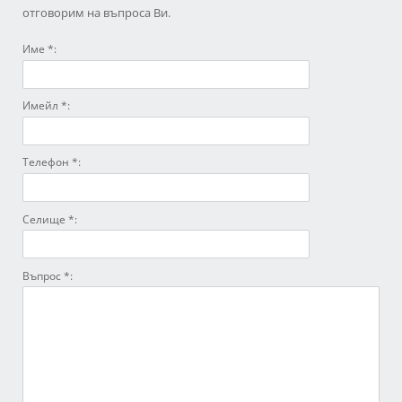
отговорим на въпроса Ви.
Име *:
Имейл *:
Телефон *:
Селище *:
Въпрос *: