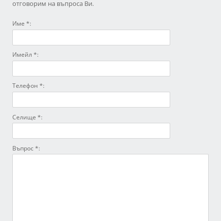
отговорим на въпроса Ви.
Име *:
Имейл *:
Телефон *:
Селище *:
Въпрос *: