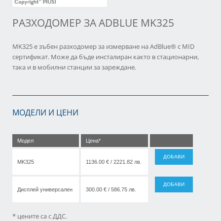
РАЗХОДОМЕР ЗА ADBLUE MK325
MK325 е зъбен разходомер за измерване на AdBlue® с MID
сертификат. Може да бъде инсталиран както в стационарни,
така и в мобилни станции за зареждане.
МОДЕЛИ И ЦЕНИ
Модел
Цена*
ДОБАВИ
MK325
1136.00 € / 2221.82 лв.
ДОБАВИ
Дисплей универсален
300.00 € / 586.75 лв.
* цените са с ДДС.