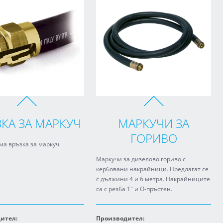
КА ЗА МАРКУЧ
МАРКУЧИ ЗА
ГОРИВО
ма връзка за маркуч.
Маркучи за дизелово гориво с
кербовани накрайници. Предлагат се
с дължини 4 и 6 метра. Накрайниците
са с резба 1" и О-пръстен.
ител:
Производител: