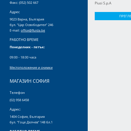
Факс: (052) 502 667
Piusi S.p.A
Адрес
ПРЕГЛ
9023 Варна, България
бул. "Цар Освободител" 246
E-mail:
office@fluida.bg
РАБОТНО ВРЕМЕ
Понеделник - петък:
09:00 - 18:00 часа
Местоположение и снимки
МАГАЗИН СОФИЯ
Телефон
(02) 958 6458
Адрес:
1404 София, България
бул. "Гоце Делчев" 148 бл.1