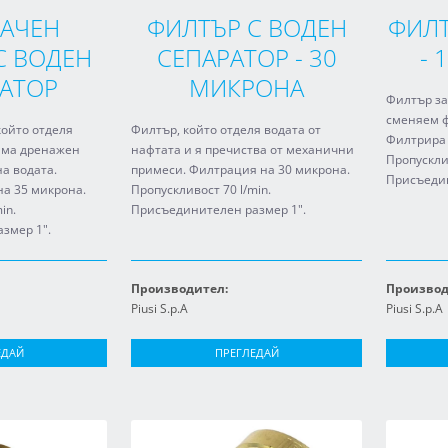
АЧЕН
ФИЛТЪР С ВОДЕН
ФИЛТ
С ВОДЕН
СЕПАРАТОР - 30
- 
АТОР
МИКРОНА
Филтър за
сменяем 
който отделя
Филтър, който отделя водата от
Филтрира 
 Има дренажен
нафтата и я пречиства от механични
Пропусклив
на водата.
примеси. Филтрация на 30 микрона.
Присъедин
на 35 микрона.
Пропускливост 70 l/min.
in.
Присъединителен размер 1".
змер 1".
Производител:
Производ
Piusi S.p.A
Piusi S.p.A
ЕДАЙ
ПРЕГЛЕДАЙ