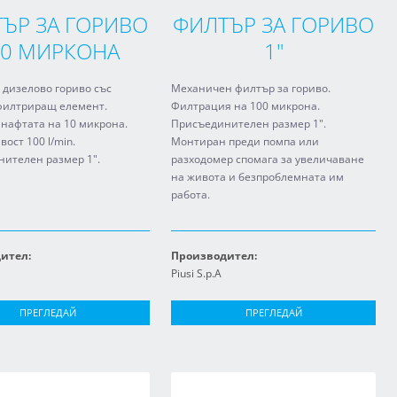
ЪР ЗА ГОРИВО
ФИЛТЪР ЗА ГОРИВО
10 МИРКОНА
1"
 дизелово гориво със
Механичен филтър за гориво.
филтриращ елемент.
Филтрация на 100 микрона.
нафтата на 10 микрона.
Присъединителен размер 1".
ост 100 l/min.
Монтиран преди помпа или
ителен размер 1".
разходомер спомага за увеличаване
на живота и безпроблемната им
работа.
ител:
Производител:
Piusi S.p.A
ПРЕГЛЕДАЙ
ПРЕГЛЕДАЙ