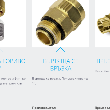
А ГОРИВО
ВЪРТЯЩА СЕ
ВРЪЗ
"
ВРЪЗКА
Разглобяе
 гориво и филтър.
Въртяща се връзка. Присъединяване:
де метален или
1".
Производител:
Производ